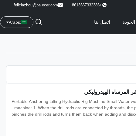
feliciazhou@pa.ecer.com
+8613667332386
الجودة
اتصل بنا
Arabic
Portable Anchoring Lifting Hydraulic Rig Machine Small Water well
machine: 1. When the drill rods are connected by threads, the
pinches the drill rods and turns them back when adding and disc
by square pinches and U pins, the power heads can turn back wh