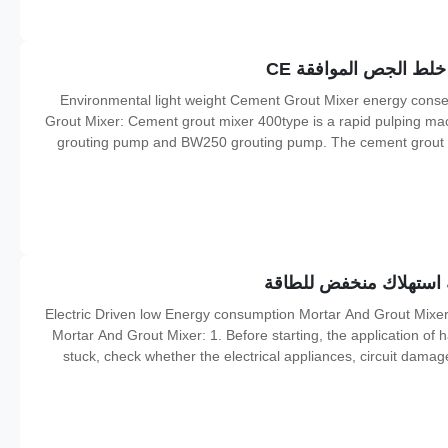
Environmental light weight Cement Grout Mixer energy cons
Grout Mixer: Cement grout mixer 400type is a rapid pulping 
grouting pump and BW250 grouting pump. The cement grout mi
mainly used for water and electricity, railway, transportation, 
Electric Driven low Energy consumption Mortar And Grout Mixer
Mortar And Grout Mixer: 1. Before starting, the application of
stuck, check whether the electrical appliances, circuit dama
idling, check whether the machine has abnormal sound, turning 