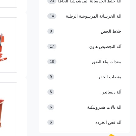
آلة خلط الخرسانة المرشوشة الجافة
23
آلة الخرسانة المرشوشة الرطبة
14
خلاط الجص
8
آلة التجصيص هاون
17
معدات بناء النفق
18
منصات الحفر
9
آلة ديساندر
6
آلة بالات هيدروليكية
6
آلة قص الخردة
6