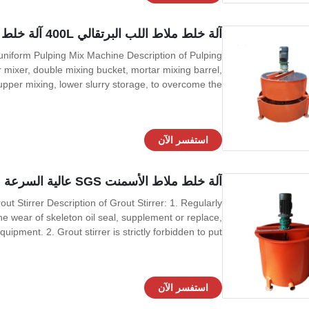
آلة خلط ملاط ​​اللب البرتقالي 400L آلة خلط الملاط
niform Pulping Mix Machine Description of Pulping
mixer, double mixing bucket, mortar mixing barrel,
pper mixing, lower slurry storage, to overcome the
ipitation, ensure that mortar pump suction uniform,
smooth discharge, the machine can also be
استفسر الآن
آلة خلط ملاط ​​الأسمنت SGS عالية السرعة
ut Stirrer Description of Grout Stirrer: 1. Regularly
the wear of skeleton oil seal, supplement or replace,
ipment. 2. Grout stirrer is strictly forbidden to put
 use, in order to avoid personal injury. 3. When the
equipment is
استفسر الآن