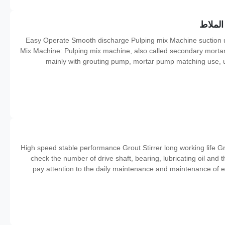
Easy Operate Smooth discharge Pulping mix Machine suction u
Mix Machine: Pulping mix machine, also called secondary mortar 
mainly with grouting pump, mortar pump matching use, u
shortcomings of mortar easy to produce segregation or prec
High speed stable performance Grout Stirrer long working life Gro
check the number of drive shaft, bearing, lubricating oil and 
pay attention to the daily maintenance and maintenance of equ
hands, body and other sundry things into the stirring drum during