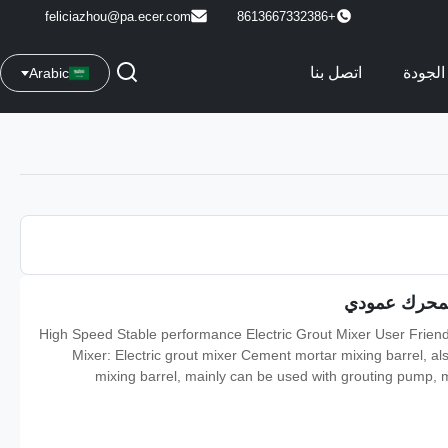
feliciazhou@pa.ecer.com
+8613667332386
الجودة
اتصل بنا
Arabic
High Speed Stable performance Electric Grout Mixer User Friendly
Mixer: Electric grout mixer Cement mortar mixing barrel, a
mixing barrel, mainly can be used with grouting pump, 
overcome the shortcomings of mortar easy to produce seg