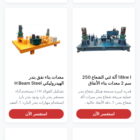
الصلب العامة على النفق هي 12-20
PLC ، يمكن التحكم في القراءة
I-steel ، وهي مادة Q235 أساسًا ،
التلقائية للنظام الهيدروليكي الكامل
ونصف قطر الانحناء كبير وصغير ،
يدويًا أو التحكم CNC.2. العملية:
وفق...
تغذية غير محدودة ...
18kw I آلة ثني الشعاع 250
معدات بناء نفق بندر
سم 2 معدات بناء الأنفاق
الهيدروليكي H Beam Steel
قدرة كبيرة مدمجة هيكل شعاع بندر
تشكيل الفولاذ I / H يستخدم أداء
عملية مريحة شعاع بندر ميزات آلة
مستقر بندر بارد ودود بندر بارد
شعاع بندر: 1. دقة الأبعاد عالية ،
استخدام مهارات بندر البارد: 1. أضف
والتشويه صغير ، والانحناء سلس
كمية كافية من زيت التشحيم قبل
وحتى.2. يمكننا مطابقة الأجزاء
الاستخدام ، وتحقق مما إذا كانت
استفسر الآن
استفسر الآن
المختلفة وفقًا لاحتياجات
جميع الأجزاء في حالة جيدة ، وما إذا
المستخدمين المختلفة.3. كفاءة
كان اتجاه دوران مضخة الزيت
عالية ، نقل سهل وعملية مريحة.4.
متسقًا مع الاتجاه المحدد ، وتحقق
من حيث التحكم ، إجراء التحكم
مما إذا كانت هناك شقوق في قطعة