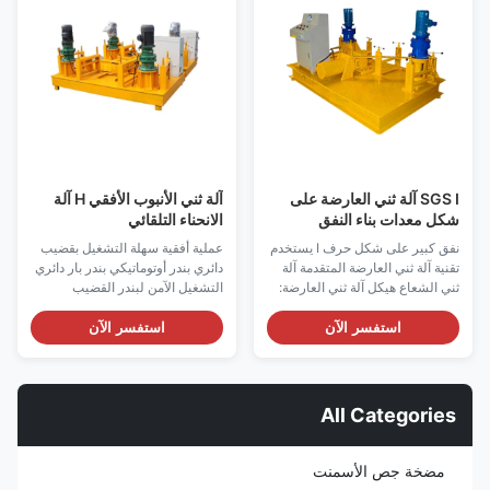
المنطقي القابل للبرمجة.يمكن ...
العمل ، ولوحة ...
SGS I آلة ثني العارضة على
آلة ثني الأنبوب الأفقي H آلة
شكل معدات بناء النفق
الانحناء التلقائي
نفق كبير على شكل حرف I يستخدم
عملية أفقية سهلة التشغيل بقضيب
تقنية آلة ثني العارضة المتقدمة آلة
دائري بندر أوتوماتيكي بندر بار دائري
ثني الشعاع هيكل آلة ثني العارضة:
التشغيل الآمن لبندر القضيب
تتكون آلة ثني العارضة من
المستدير: 1. التقيد الصارم بقواعد
مجموعتين من المحرك الرئيسي ،
تشغيل الأدوات الآلية ، وارتداء مواد
استفسر الآن
استفسر الآن
مجموعة المخفض ، الأسطوانة
حماية العمال وفقًا للأحكام.2. يجب
النشطة ، الأسطوانة السلبية ، محرك
تنظيف القوالب العلوية والسفلية
مضخة الزيت ، مضخة التروس ،
ومسحها قبل البدء.3. تحقق مما إذا
صمام الفائض ، محطة التوجيه
كانت هناك أجسام غريبة على الإطار
All Categories
الهيدروليكية وأسطوانة العمل.تحل
الدا...
ال...
مضخة جص الأسمنت