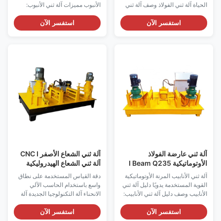
الحياة آلة ثني الفولاذ وصف آلة ثني
الأنبوب مميزات آلة ثني الأنبوب:
الفولاذ: آلة ثني الفولاذ ، والمعروفة
تستخدم آلة ثني الأنبوب بشكل
أيضًا بالأسماء ، آلة ثني العارضة H ،
أساسي في الأنفاق ، ومترو الأنفاق ،
استفسر الآن
استفسر الآن
آلة ثني العارضة I ، آلة ثني العارضة I
ومحطة الطاقة الكهرومائية ، والنفق
هي عبارة عن معدات خاصة لمعالجة
تحت الأرض وغيرها من الفولاذ على
دعم القوس الفولاذي للنفق. يمكن
شكل I ، وقناة الصلب ذات الزاوية
استخدام القوس الفولاذي المعالج ...
الفولاذية على شكل حرف U.آلة
الثني على الب...
آلة ثني عارضة الفولاذ
آلة ثني الشعاع الأصفر CNC I
الأوتوماتيكية I Beam Q235
آلة ثني الشعاع الهيدروليكية
باللون الأصفر
الكاملة
آلة ثني الأنابيب المرنة الأوتوماتيكية
دقة القياس المستخدمة على نطاق
القوية المستخدمة يدويًا دليل آلة ثني
واسع باستخدام الحاسب الآلي
الأنابيب وصف دليل آلة ثني الأنابيب:
الانحناء آلة التكنولوجيا الجديدة آلة
الآن هناك طلب كبير على مشروع
ثني CNC مميزات آلة الثني CNC: 1.
إنشاء النفق ، يحتاج قوس النفق إلى
التحكم: آلة الثني والقوس CNC
استفسر الآن
استفسر الآن
قوس ثني من الصلب ، ومعالجة
لديها التحكم في برنامج التحكم