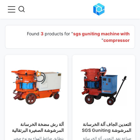
Found
3
products for "
sgs guniting machine with
"
compressor
التعدين الجاف آلة الخرسانة
آلة رش مضخة الخرسانة
المرشوشة SGS Guniting
المرشوشة الصغيرة البرتقالية
آلة مع ضاغط
5 م 3 / ساعة مع ضاغط
صناعة نفق التعدين آلة الخرسانة
يتطابق ضاغط الهواء مع نوع صغير