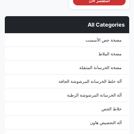
الجاف لوحة الختم وخراطة وطحن
استفسر الآن
آلة الخرسانة المرشوشة Gunite
الجافة:من أجل تجنب تشوه لوحة
الختم القديمة في عملية الإصلاح ،
يمكن استخدام لوحة تثبيت
All Categories
مغناطيسية أو لوحة ثابتة صلبة
لتثبيت ...
مضخة جص الأسمنت
مضخة الملاط
مضخة الخرسانة المتنقلة
آلة خلط الخرسانة المرشوشة الجافة
آلة الخرسانة المرشوشة الرطبة
خلاط الجص
آلة التجصيص هاون