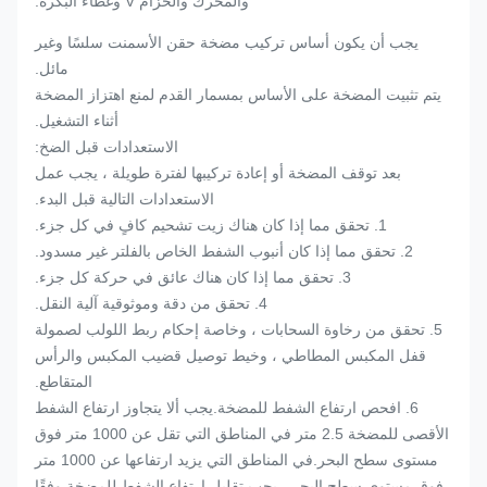
والمحرك والحزام V وغطاء البكرة.
يجب أن يكون أساس تركيب مضخة حقن الأسمنت سلسًا وغير
مائل.
يتم تثبيت المضخة على الأساس بمسمار القدم لمنع اهتزاز المضخة
أثناء التشغيل.
الاستعدادات قبل الضخ:
بعد توقف المضخة أو إعادة تركيبها لفترة طويلة ، يجب عمل
الاستعدادات التالية قبل البدء.
1. تحقق مما إذا كان هناك زيت تشحيم كافٍ في كل جزء.
2. تحقق مما إذا كان أنبوب الشفط الخاص بالفلتر غير مسدود.
3. تحقق مما إذا كان هناك عائق في حركة كل جزء.
4. تحقق من دقة وموثوقية آلية النقل.
5. تحقق من رخاوة السحابات ، وخاصة إحكام ربط اللولب لصمولة
قفل المكبس المطاطي ، وخيط توصيل قضيب المكبس والرأس
المتقاطع.
6. افحص ارتفاع الشفط للمضخة.يجب ألا يتجاوز ارتفاع الشفط
الأقصى للمضخة 2.5 متر في المناطق التي تقل عن 1000 متر فوق
مستوى سطح البحر.في المناطق التي يزيد ارتفاعها عن 1000 متر
فوق مستوى سطح البحر ، يجب تقليل ارتفاع الشفط للمضخة وفقًا