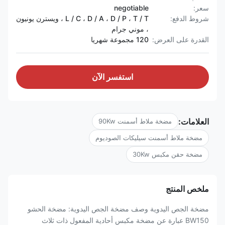
سعر:
negotiable
شروط الدفع:
L / C ، D / A ، D / P ، T / T ، ويسترن يونيون
، موني جرام
القدرة على العرض:
120 مجموعة شهريا
استفسر الآن
العلامات:
مضخة ملاط ​​أسمنت 90Kw
مضخة ملاط ​​أسمنت سيليكات الصوديوم
مضخة حقن مكبس 30Kw
ملخص المنتج
مضخة الجص اليدوية وصف مضخة الجص اليدوية: مضخة الحشو
BW150 عبارة عن مضخة مكبس أحادية المفعول ذات ثلاث