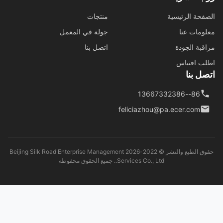
فحة الرئيسية
منتجات
ومات عنا
جولة في المعمل
قبة الجودة
اتصل بنا
ب اقتباس
ل بنا
86--13667332386
feliciazhou@pa.ecer.com
حقوق الطبع والنشر © 2022-2026 Beijing Silk Road Enterprise Management
Services Co., Ltd.. جميع الحقوق محفوظة