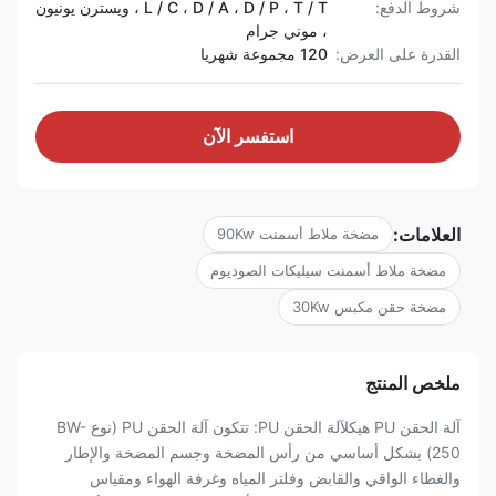
شروط الدفع:
L / C ، D / A ، D / P ، T / T ، ويسترن يونيون
، موني جرام
القدرة على العرض:
120 مجموعة شهريا
استفسر الآن
العلامات:
مضخة ملاط ​​أسمنت 90Kw
مضخة ملاط ​​أسمنت سيليكات الصوديوم
مضخة حقن مكبس 30Kw
ملخص المنتج
آلة الحقن PU هيكلآلة الحقن PU: تتكون آلة الحقن PU (نوع BW-
250) بشكل أساسي من رأس المضخة وجسم المضخة والإطار
والغطاء الواقي والقابض وفلتر المياه وغرفة الهواء ومقياس