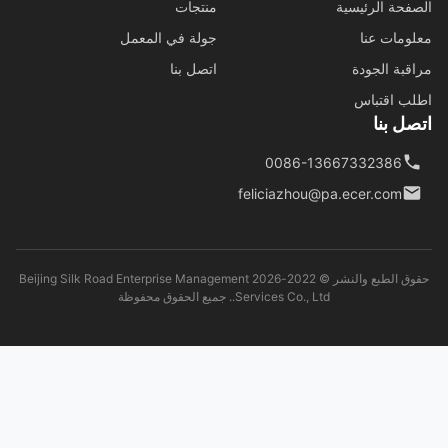
فحة الرئيسية
منتجات
ومات عنا
جولة في المعمل
قبة الجودة
اتصل بنا
ب اقتباس
ل بنا
0086-13667332386
feliciazhou@pa.ecer.com
حقوق الطبع والنشر © 2022-2026 Beijing Silk Road Enterprise Management
Services Co., Ltd.. جميع الحقوق محفوظة