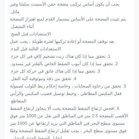
يجب أن يكون أساس تركيب مضخة حقن الأسمنت سلسًا وغير
مائل.
يتم تثبيت المضخة على الأساس بمسمار القدم لمنع اهتزاز المضخة
أثناء التشغيل.
الاستعدادات قبل الضخ:
بعد توقف المضخة أو إعادة تركيبها لفترة طويلة ، يجب عمل
الاستعدادات التالية قبل البدء.
1. تحقق مما إذا كان هناك زيت تشحيم كافٍ في كل جزء.
2. تحقق مما إذا كان أنبوب الشفط الخاص بالفلتر غير مسدود.
3. تحقق مما إذا كان هناك عائق في حركة كل جزء.
4. تحقق من دقة وموثوقية آلية النقل.
5. تحقق من رخاوة السحابات ، وخاصة إحكام ربط اللولب لصمولة
قفل المكبس المطاطي ، وخيط توصيل قضيب المكبس والرأس
المتقاطع.
6. افحص ارتفاع الشفط للمضخة.يجب ألا يتجاوز ارتفاع الشفط
الأقصى للمضخة 2.5 متر في المناطق التي تقل عن 1000 متر فوق
مستوى سطح البحر.في المناطق التي يزيد ارتفاعها عن 1000 متر
فوق مستوى سطح البحر ، يجب تقليل ارتفاع الشفط للمضخة وفقًا
لتقليل الضغط الجوي المحلي.