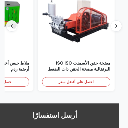
مضخة حقن الأسمنت ISO ISO
البرتقالية مضخة الحقن ذات الضغط
أرضية ردم
العالي
احصل على أفضل سعر
احصل على أف
أرسل استفسارًا