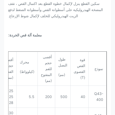
سكين القطع ينزل لإكمال خطوة القطع.بعد اكتمال القص ، تقف
المضخة الهيدروليكية على أسطوانة القص وأسطوانة الضغط لدفع
الزيت الهيدروليكي للخلف لإكمال شوط الإرجاع.
معلمة آلة قص الخردة:
أقصى
وقت
طول
قوة
أقصى
محرك
حجم
الق
النصل
القص
حجم
نموذج
للفم
(الو
القصوى
(كيلوواط)
القص
(مم)
المفتوح
/
(T)
(مم)
(مم)
دقيق
25 ×
Q43-
8-12
25
5.5
200
500
40
400
28
30 ×