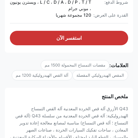
شروط الدفع:
L / C ، D / A ، D / P ، T / T ، ويسترن يونيون
، موني جرام
القدرة على العرض:
120 مجموعة شهريا
استفسر الآن
العلامات:
مقصات التمساح المحمولة 1500 مم
المقص الهيدروليكي المقصلة
آلة القص الهيدروليكية 1200 مم
ملخص المنتج
Q43 الأزرق آلة قص الخردة المعدنية آلة القص التمساح
الهيدروليكية: آلة قص الخردة المعدنية من سلسلة Q43 (آلة قص
التمساح ؛ آلة قص التمساح) مناسبة لمصانع معالجة إعادة تدوير
المعادن ، ساحات تفكيك السيارات الخردة ، صناعات الصهر
والمسبك ، القطع البارد لمختلف الأقسام والأجزاء الهيكلية المعدنية ،