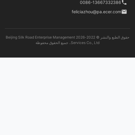
0086-13667332386
feliciazhou@pa.ecer.com
حقوق الطبع والنشر © 2022-2026 Beijing Silk Road Enterprise Management
Services Co., Ltd.. جميع الحقوق محفوظة