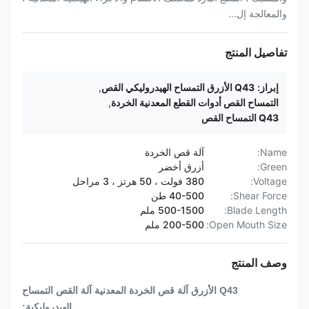
والمعالجة إل...
تفاصيل المنتج
إبراز:
Q43 الأزرق التمساح الهيدروليكي القص
,
التمساح القص أدوات القطع المعدنية الخردة
,
Q43 التمساح القص
Name:
آلة قص الخردة
Green:
أزرق أخضر
Voltage:
380 فولت ، 50 هرتز ، 3 مراحل
Shear Force:
40-500 طن
Blade Length:
500-1500 ملم
Open Mouth Size:
200-500 ملم
وصف المنتج
Q43 الأزرق آلة قص الخردة المعدنية آلة القص التمساح
الهيدروليكية: