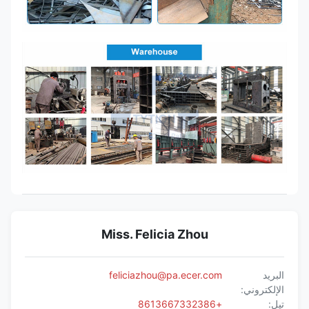
Miss. Felicia Zhou
البريد
feliciazhou@pa.ecer.com
الإلكتروني:
تيل:
+8613667332386