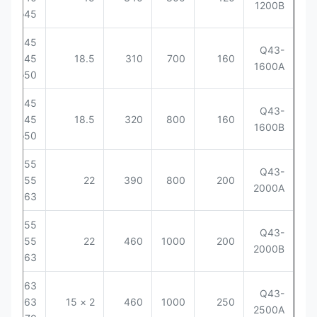
1200B
φ45
45 ×
Q43-
6-10
45
18.5
310
700
160
1600A
φ50
45 ×
Q43-
6-10
45
18.5
320
800
160
1600B
φ50
55 ×
Q43-
6-10
55
22
390
800
200
2000A
63
55 ×
Q43-
6-10
55
22
460
1000
200
2000B
63
63 ×
Q43-
6-8
63
2 × 15
460
1000
250
2500A