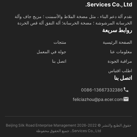
Services Co., Lt
م آلة دعم البناء ، مثل مضخة الملاط والأسمنت ؛ مزيج جاف وآلة
رسانة المرشوشة ؛ مضخة الخرسانة؛ آلة النفق آلة قص الخردة
ابط سريعة
فحة الرئيسية
منتجات
ومات عنا
جولة في المعمل
قبة الجودة
اتصل بنا
ب اقتباس
ل بنا
0086-13667332386
feliciazhou@pa.ecer.com
حقوق الطبع والنشر © 2022-2026 Beijing Silk Road Enterprise Management
Services Co., Ltd.. جميع الحقوق محفوظة