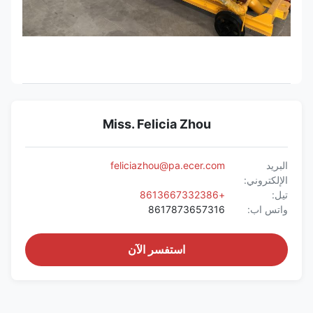
Miss. Felicia Zhou
البريد
feliciazhou@pa.ecer.com
الإلكتروني:
تيل:
+8613667332386
واتس اب:
8617873657316
استفسر الآن