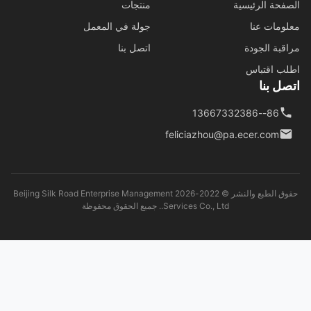
فحة الرئيسية
منتجات
ومات عنا
جولة في المعمل
قبة الجودة
اتصل بنا
ب اقتباس
ل بنا
86--13667332386
feliciazhou@pa.ecer.com
حقوق الطبع والنشر © 2022-2026 Beijing Silk Road Enterprise Management
Services Co., Ltd.. جميع الحقوق محفوظة