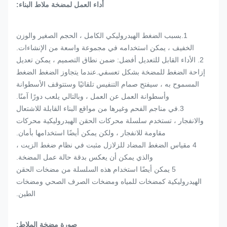
أداء العمل لمضخة ملاط ​​البناء:
1.بسبب الضغط الهيدروليكي الكامل ، الحجم الصغير والوزن
الخفيف ، يمكن استخدامه في مجموعة واسعة من الإنشاءات.
2. الأداء القابل للتعديل أفضل: ضمن نطاق التصميم ، يمكن تعديل
إزاحة الضغط للمضخة بشكل تعسفي.عندما يتجاوز الضغط الضغط
المسموح به ، سيفتح صمام التنفيس تلقائيًا وستتوقف الأسطوانة
وأسطوانة العمل عن العمل ، وبالتالي يلعب دورًا آمنًا.
3.في مناجم الفحم وغيرها من مواقع البناء القابلة للاشتعال
والانفجار ، تستخدم سلسلة محركات الحقن الهيدروليكية محركات
مقاومة للانفجار ، ولكن يمكن أيضًا استخدامها بأمان.
4 مقياس الضغط المضاد للزلازل مثبت في نظام ضغط الزيت ،
والذي يمكن أن يعكس بدقة حالة عمل المضخة.
5 يمكن أيضًا استخدام هذه السلسلة من مضخات الحقن
الهيدروليكية كمضخات للمياه ومضخات الصرف الصحي ومضخات
الطين.
صورة مضخة الملاط: