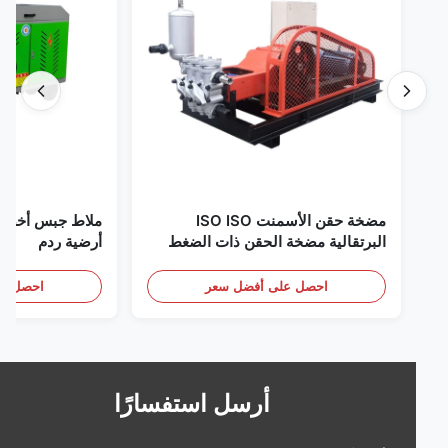
مضخة حقن الأسمنت ISO ISO
البرتقالية مضخة الحقن ذات الضغط
أرضية ردم
العالي
احصل على أفضل سعر
احصل على أف
أرسل استفسارًا