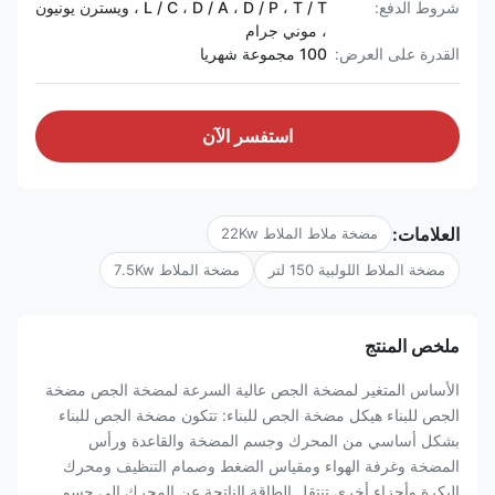
شروط الدفع:
L / C ، D / A ، D / P ، T / T ، ويسترن يونيون
، موني جرام
القدرة على العرض:
100 مجموعة شهريا
استفسر الآن
العلامات:
مضخة ملاط ​​الملاط 22Kw
مضخة الملاط اللولبية 150 لتر
مضخة الملاط 7.5Kw
ملخص المنتج
الأساس المتغير لمضخة الجص عالية السرعة لمضخة الجص مضخة
الجص للبناء هيكل مضخة الجص للبناء: تتكون مضخة الجص للبناء
بشكل أساسي من المحرك وجسم المضخة والقاعدة ورأس
المضخة وغرفة الهواء ومقياس الضغط وصمام التنظيف ومحرك
البكرة وأجزاء أخرى.تنتقل الطاقة الناتجة عن المحرك إلى جسم