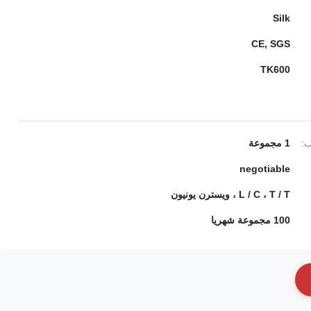
Silk
CE, SGS
TK600
ب:
1 مجموعة
negotiable
L / C ، T / T ، ويسترن يونيون
100 مجموعة شهريا