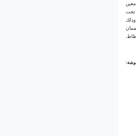
معين
 تحت
وذلك
ضمان
طاط.
شوشة
: