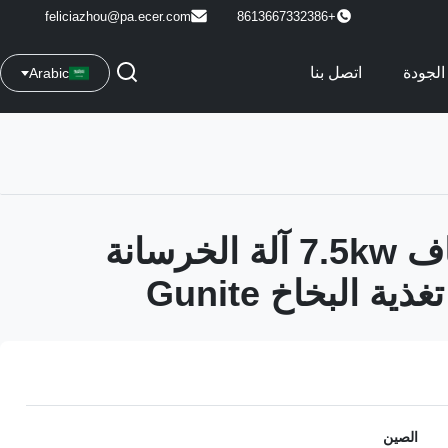
feliciazhou@pa.ecer.com
+8613667332386
الجودة
اتصل بنا
Arabic
الرطب الجاف 7.5kw آلة الخرسانة
 البخاخ Gunite
الصين