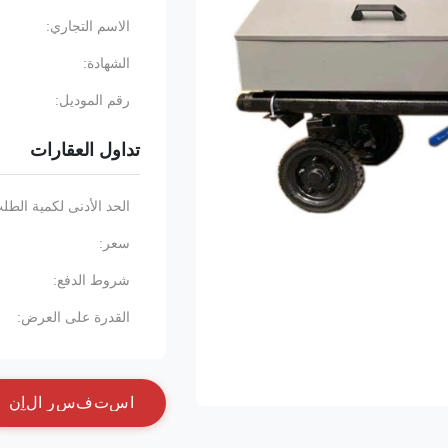
الاسم التجاري:
الشهادة:
رقم الموديل:
تداول العقارات
الحد الأدنى لكمية الطل
سعر:
شروط الدفع:
القدرة على العرض:
ا
س
ت
ف
س
ر
ا
ل
آ
ن