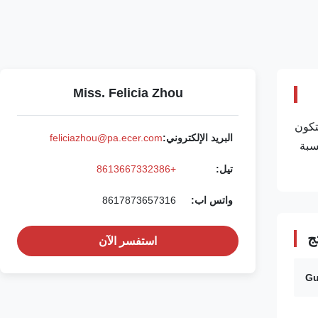
Miss. Felicia Zhou
:يتكون
البريد الإلكتروني:
feliciazhou@pa.ecer.com
سبة
تيل:
+8613667332386
واتس اب:
8617873657316
ج
استفسر الآن