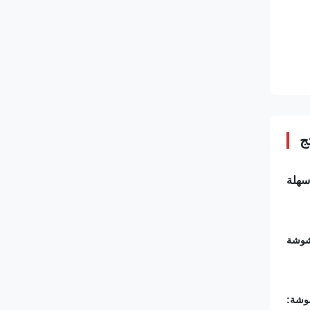
ج
رشوشة
شوشة: