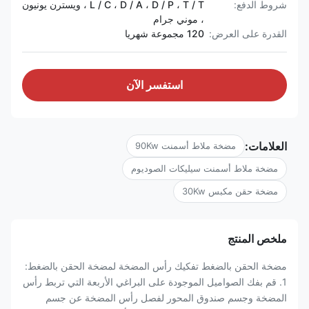
شروط الدفع:
L / C ، D / A ، D / P ، T / T ، ويسترن يونيون
، موني جرام
القدرة على العرض:
120 مجموعة شهريا
استفسر الآن
العلامات:
مضخة ملاط ​​أسمنت 90Kw
مضخة ملاط ​​أسمنت سيليكات الصوديوم
مضخة حقن مكبس 30Kw
ملخص المنتج
مضخة الحقن بالضغط تفكيك رأس المضخة لمضخة الحقن بالضغط:
1. قم بفك الصواميل الموجودة على البراغي الأربعة التي تربط رأس
المضخة وجسم صندوق المحور لفصل رأس المضخة عن جسم