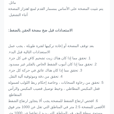
مائل.
يتم تثبيت المضخة على الأساس بمسمار القدم لمنع اهتزاز المضخة
أثناء التشغيل.
الاستعدادات قبل ضخ مضخة الحقن بالضغط:
بعد توقف المضخة أو إعادة تركيبها لفترة طويلة ، يجب عمل
الاستعدادات التالية قبل البدء.
1. تحقق مما إذا كان هناك زيت تشحيم كافٍ في كل جزء.
2. تحقق مما إذا كان أنبوب الشفط الخاص بالفلتر غير مسدود.
3. تحقق مما إذا كان هناك عائق في حركة كل جزء.
4. تحقق من دقة وموثوقية آلية النقل.
5. تحقق من رخاوة السحابات ، وخاصة إحكام ربط اللولب لصمولة
قفل المكبس المطاطي ، وخيط توصيل قضيب المكبس والرأس
المتقاطع.
6. افحص ارتفاع الشفط للمضخة.يجب ألا يتجاوز ارتفاع الشفط
الأقصى للمضخة 2.5 متر في المناطق التي تقل عن 1000 متر فوق
مستوى سطح البحر.في المناطق التي يزيد ارتفاعها عن 1000 متر