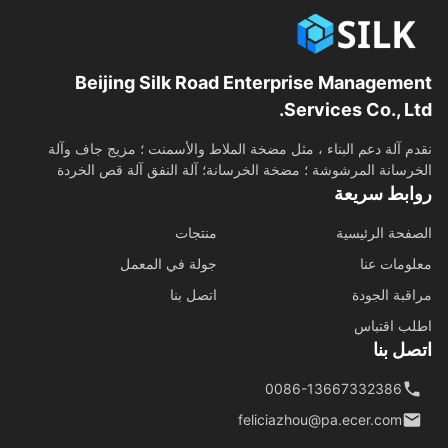
Beijing Silk Road Enterprise Manageme
Services Co., Lt
م آلة دعم البناء ، مثل مضخة الملاط والأسمنت ؛ مزيج جاف وآلة
رسانة المرشوشة ؛ مضخة الخرسانة؛ آلة النفق آلة قص الخردة
ابط سريعة
فحة الرئيسية
منتجات
ومات عنا
جولة في المعمل
قبة الجودة
اتصل بنا
ب اقتباس
ل بنا
0086-13667332386
feliciazhou@pa.ecer.com