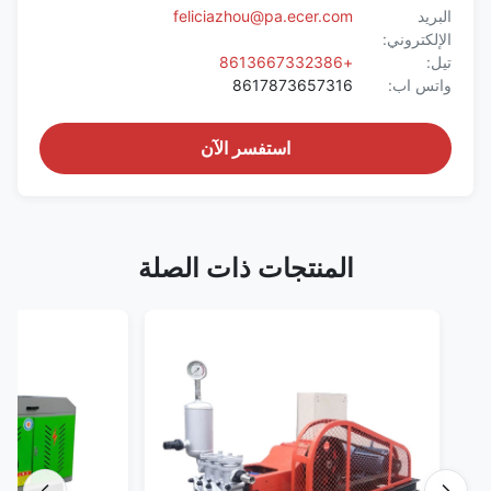
البريد
feliciazhou@pa.ecer.com
الإلكتروني:
تيل:
+8613667332386
واتس اب:
8617873657316
استفسر الآن
المنتجات ذات الصلة