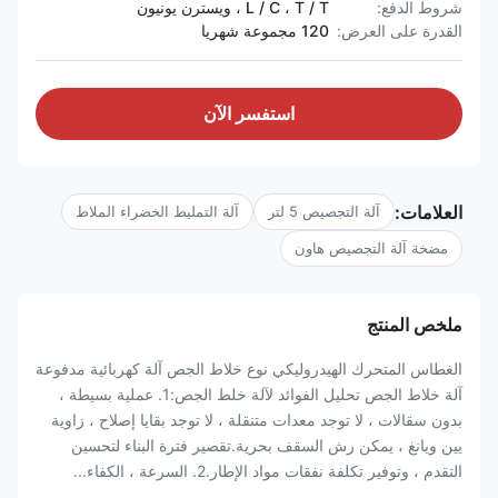
شروط الدفع:
L / C ، T / T ، ويسترن يونيون
القدرة على العرض:
120 مجموعة شهريا
استفسر الآن
العلامات:
آلة التجصيص 5 لتر
آلة التمليط الخضراء الملاط
مضخة آلة التجصيص هاون
ملخص المنتج
الغطاس المتحرك الهيدروليكي نوع خلاط الجص آلة كهربائية مدفوعة
آلة خلاط الجص تحليل الفوائد لآلة خلط الجص:1. عملية بسيطة ،
بدون سقالات ، لا توجد معدات متنقلة ، لا توجد بقايا إصلاح ، زاوية
يين ويانغ ، يمكن رش السقف بحرية.تقصير فترة البناء لتحسين
التقدم ، وتوفير تكلفة نفقات مواد الإطار.2. السرعة ، الكفاء...