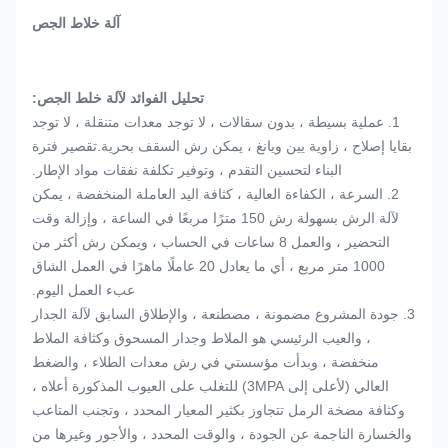
آلة خلاط الجص
تحليل الفوائد لآلة خلط الجص:
1. عملية بسيطة ، بدون سقالات ، لا توجد معدات متنقلة ، لا توجد
بقايا إصلاح ، زاوية يين ويانغ ، يمكن رش السقف بحرية.تقصير فترة
البناء لتحسين التقدم ، وتوفير تكلفة نفقات مواد الإطار.
2. السرعة ، الكفاءة العالية ، كثافة اليد العاملة المنخفضة ، يمكن
لآلة الرش بسهولة رش 150 مترًا مربعًا في الساعة ، وإزالة وقت
التحضير ، والعمل 8 ساعات في الحساب ، ويمكن رش أكثر من
1000 متر مربع ، أي ما يعادل 20 عاملًا ماهرًا في العمل الشاق
عبء العمل اليوم.
3. جودة المشروع مضمونة ، مصطنعة ، والإطلاق السابق لآلة الجدار
، والعيب الرئيسي هو الملاط وجدار المسحوق وكثافة الملاط
منخفضة ، وبدأت مؤسستي في رش معدات الطلاء ، والضغط
العالي (لأعلى إلى 3MPA) للتغلب على العيوب المذكورة أعلاه ،
وكثافة مضخة الرمل تتجاوز بكثير المعيار المحدد ، وتجنب المتاعب
والخسارة الناجمة عن الجودة ، والوقت المحدد ، والأجور وغيرها من