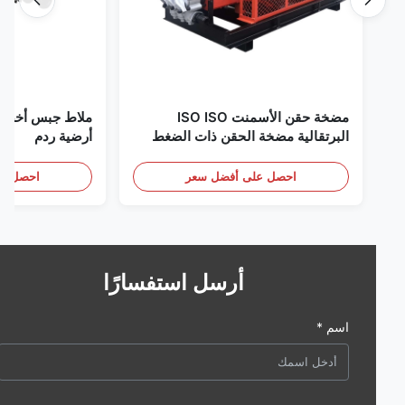
مضخة حقن الأسمنت ISO ISO
البرتقالية مضخة الحقن ذات الضغط
أرضية ردم
العالي
احصل على أفضل سعر
احصل على أف
أرسل استفسارًا
اسم *