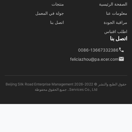
فحة الرئيسية
منتجات
ومات عنا
جولة في المعمل
قبة الجودة
اتصل بنا
ب اقتباس
ل بنا
0086-13667332386
feliciazhou@pa.ecer.com
حقوق الطبع والنشر © 2022-2026 Beijing Silk Road Enterprise Management
Services Co., Ltd.. جميع الحقوق محفوظة