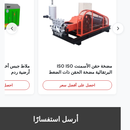
مضخة حقن الأسمنت ISO ISO
البرتقالية مضخة الحقن ذات الضغط
أرضية ردم
العالي
احصل على أفضل سعر
احصل على أف
أرسل استفسارًا