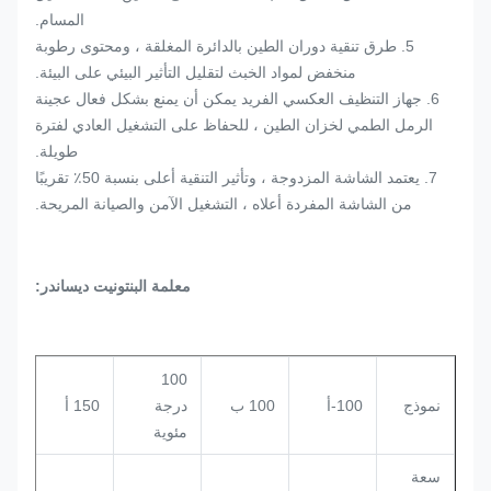
المسام.
5. طرق تنقية دوران الطين بالدائرة المغلقة ، ومحتوى رطوبة
منخفض لمواد الخبث لتقليل التأثير البيئي على البيئة.
6. جهاز التنظيف العكسي الفريد يمكن أن يمنع بشكل فعال عجينة
الرمل الطمي لخزان الطين ، للحفاظ على التشغيل العادي لفترة
طويلة.
7. يعتمد الشاشة المزدوجة ، وتأثير التنقية أعلى بنسبة 50٪ تقريبًا
من الشاشة المفردة أعلاه ، التشغيل الآمن والصيانة المريحة.
معلمة البنتونيت ديساندر:
100
نموذج
100-أ
100 ب
درجة
150 أ
150 ب
مئوية
سعة