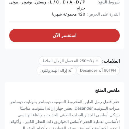
شروط الدفع:
L / C ، D / A ، D / P ، ويسترن يونيون ، موني
جرام
القدرة على العرض:
120 مجموعة شهريا
استفسر الآن
العلامات:
250m3 / H آلة فصل الرمال الملاط
90TPH آلة Desander
آلة إزالة الهيدروكلون
ملخص المنتج
حفر فصل رمل الطين المخروط البنتونيت ديساندر بنتونايت ديساندر
ميزات البنتونيت Desander: يعتبر جهاز إزالة البنتونيت مناسبًا
بشكل أساسي للجدار الصلب الطيني الحديث ، والبناء الهندسي
الأساسي لعملية الحفر لأساس الخوازيق ذات القطر الكبير ، وأكوام
التدوير الإيجابية والسلبية ، وحفر الخوازيق ، وأكوام الحفر ال...