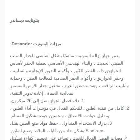
بنتونايت ديساندر
ميزات البنتونيت Desander:
يعتبر جهاز إزالة البنتونيت مناسبًا بشكل أساسي للجدار الصلب
الطيني الحديث ، والبناء الهندسي الأساسي لعملية الحفر لأساس
الخوازيق ذات القطر الكبير ، وأكوام التدوير الإيجابية والسلبية ،
وحفر الخوازيق ، وأكوام الحفر الصدمية لمعالجة الطين ، وحماية
وأنابيب الرافعة ، وهندسة نفق الدرع ، تشغيل جدار الأرض المستمر
لمعالجة الحمأة ، إعادة تدوير التنقية.
1. دقة فصل الجهاز تصل إلى 20 ميكرون.
2. كامل من تنقية الطين ، للتحكم الفعال في مؤشرات أداء الطين ،
وتقليل حوادث الالتصاق ، وتحسين جودة تشكيل المسام.
3. يدرك الاستخدام المتداول ، حفظ مواد صنع الطين.يقلل
Sinotrans بشكل حاد من نفايات الملاط وصنع الطين.
4. معدات الفصل الفعال للخبث ، تساعد على تحسين كفاءة تشكيل