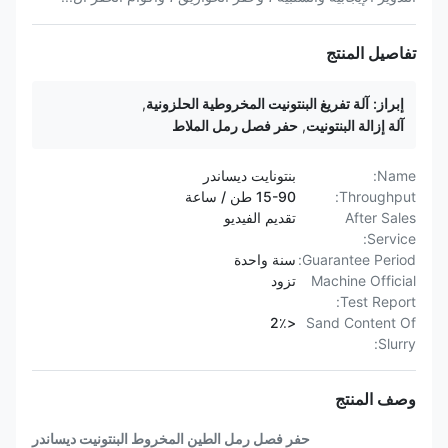
تفاصيل المنتج
إبراز:
آلة تفريغ البنتونيت المخروطية الحلزونية
,
آلة إزالة البنتونيت
,
حفر فصل رمل الملاط
Name:
بنتونايت ديساندر
Throughput:
15-90 طن / ساعة
After Sales
تقديم الفيديو
Service:
Guarantee Period:
سنة واحدة
Machine Official
تزود
Test Report:
<2٪
Sand Content Of
Slurry:
وصف المنتج
حفر فصل رمل الطين المخروط البنتونيت ديساندر