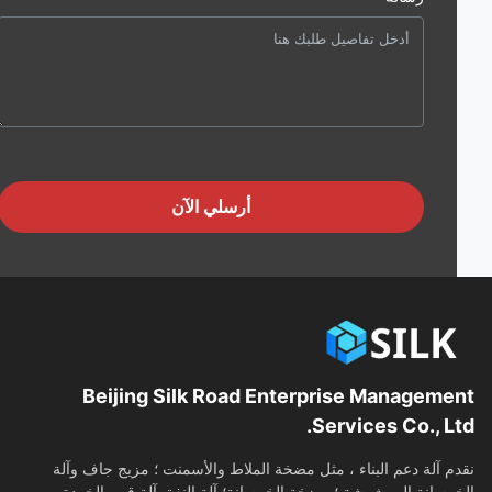
أرسلي الآن
Beijing Silk Road Enterprise Manageme
Services Co., Lt
م آلة دعم البناء ، مثل مضخة الملاط والأسمنت ؛ مزيج جاف وآلة
رسانة المرشوشة ؛ مضخة الخرسانة؛ آلة النفق آلة قص الخردة