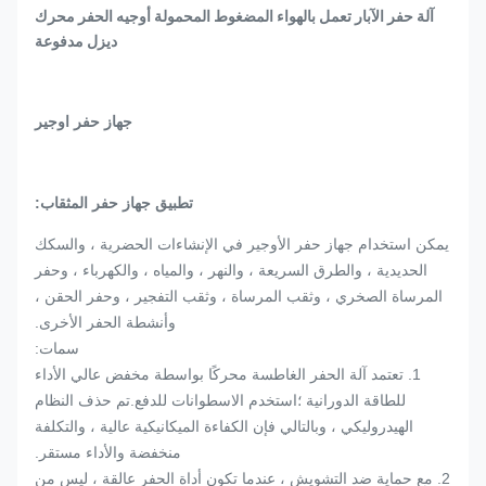
آلة حفر الآبار تعمل بالهواء المضغوط المحمولة أوجيه الحفر محرك
ديزل مدفوعة
جهاز حفر اوجير
تطبيق جهاز حفر المثقاب:
يمكن استخدام جهاز حفر الأوجير في الإنشاءات الحضرية ، والسكك
الحديدية ، والطرق السريعة ، والنهر ، والمياه ، والكهرباء ، وحفر
المرساة الصخري ، وثقب المرساة ، وثقب التفجير ، وحفر الحقن ،
وأنشطة الحفر الأخرى.
سمات:
1. تعتمد آلة الحفر الغاطسة محركًا بواسطة مخفض عالي الأداء
للطاقة الدورانية ؛استخدم الاسطوانات للدفع.تم حذف النظام
الهيدروليكي ، وبالتالي فإن الكفاءة الميكانيكية عالية ، والتكلفة
منخفضة والأداء مستقر.
2. مع حماية ضد التشويش ، عندما تكون أداة الحفر عالقة ، ليس من