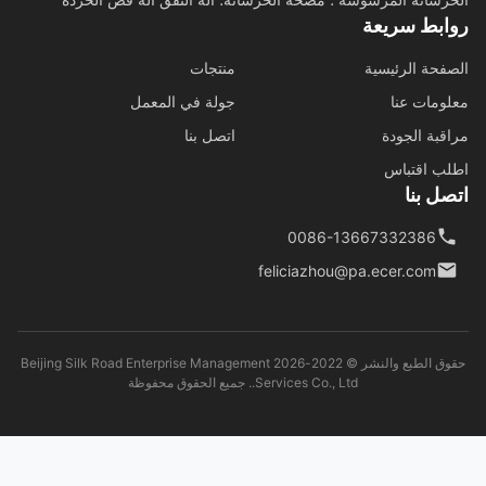
ابط سريعة
فحة الرئيسية
منتجات
ومات عنا
جولة في المعمل
قبة الجودة
اتصل بنا
ب اقتباس
ل بنا
0086-13667332386
feliciazhou@pa.ecer.com
حقوق الطبع والنشر © 2022-2026 Beijing Silk Road Enterprise Management
Services Co., Ltd.. جميع الحقوق محفوظة