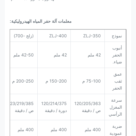
معلمات آلة حفر المياه الهيدروليكية:
نموذج
ZLJ-350
ZLJ-400
(زلج -700)
أنبوب
الحفر
42 ملم
42 ملم
42-50 ملم
ضياء.
عمق
ثقب
75-100 م
150-200 م
200-250 م
الحفر
سرعة
123/219/385
120/214/375
120/205/363
المغزل
ص / دقيقة
دورة / دقيقة
ص / دقيقة
الرأسي
ضربة
400 ملم
400 ملم
400 ملم
عمودية