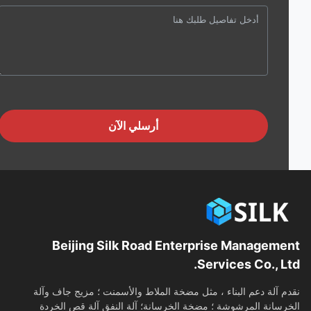
أرسلي الآن
Beijing Silk Road Enterprise Manageme
Services Co., Lt
م آلة دعم البناء ، مثل مضخة الملاط والأسمنت ؛ مزيج جاف وآلة
رسانة المرشوشة ؛ مضخة الخرسانة؛ آلة النفق آلة قص الخردة