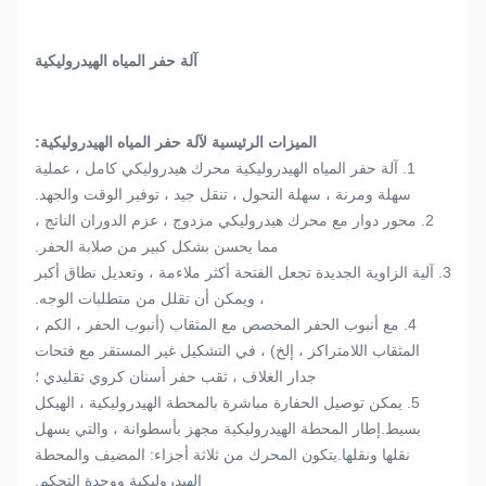
آلة حفر المياه الهيدروليكية
الميزات الرئيسية لآلة حفر المياه الهيدروليكية:
1. آلة حفر المياه الهيدروليكية محرك هيدروليكي كامل ، عملية
سهلة ومرنة ، سهلة التحول ، تنقل جيد ، توفير الوقت والجهد.
2. محور دوار مع محرك هيدروليكي مزدوج ، عزم الدوران الناتج ،
مما يحسن بشكل كبير من صلابة الحفر.
3. آلية الزاوية الجديدة تجعل الفتحة أكثر ملاءمة ، وتعديل نطاق أكبر
، ويمكن أن تقلل من متطلبات الوجه.
4. مع أنبوب الحفر المخصص مع المثقاب (أنبوب الحفر ، الكم ،
المثقاب اللامتراكز ، إلخ) ، في التشكيل غير المستقر مع فتحات
جدار الغلاف ، ثقب حفر أسنان كروي تقليدي ؛
5. يمكن توصيل الحفارة مباشرة بالمحطة الهيدروليكية ، الهيكل
بسيط.إطار المحطة الهيدروليكية مجهز بأسطوانة ، والتي يسهل
نقلها ونقلها.يتكون المحرك من ثلاثة أجزاء: المضيف والمحطة
الهيدروليكية ووحدة التحكم.