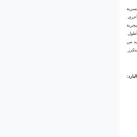
قسرية
أخرى.
بحرية
طول.
مما يزيد من
تكرر.
بارد: