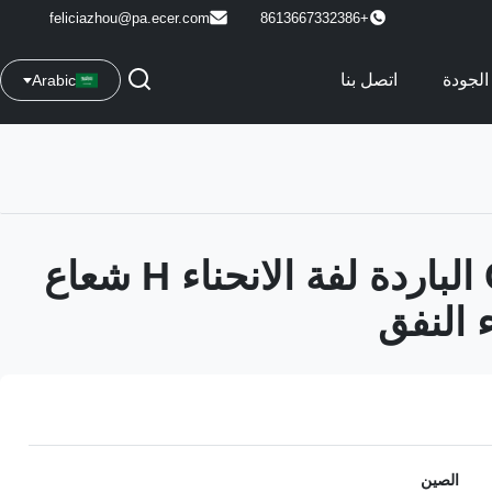
feliciazhou@pa.ecer.com
+8613667332386
الجودة
اتصل بنا
Arabic
التلقائي CE الباردة لفة الانحناء H شعاع
 النفق
الصين