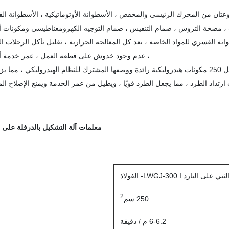
 مجموعتان من المحرك الرئيسي والمخفض ، الأسطوانة الأوتوماتيكية ، الأسطوانة ال
 مضخة التروس ، صمام التنفيس ، صمام التوجيه الكهرومغناطيسي ومكونات 
سطوانة القسري للمواد الخاصة ، بعد كل المعالجة الحرارية ، تقليل تآكل الرحلات ال
، عدم وجود خدوش على قطعة العمل ، عمر خدمة أ
3. يعتمد النظام الهيدروليكي لماكينة الثني على البارد الهيدروليكي موديل 250 مكونات هيدروليكية رائدة ووصفها المشترك للنظام الهيدروليكي ، 
ارتداد الطرد ، مما يجعل الطرد قويًا ، ويطيل من عمر الخدمة ويمنع الإصلاح الم
معلمات آلة التشكيل بالدرفلة على ال
ي على البارد LWGJ-300 I- الفولاذ
2
250 سم
6-6.2 م / دقيقة