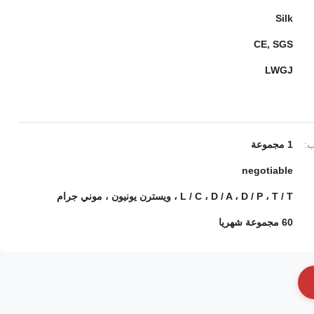
Silk
CE, SGS
LWGJ
ب:
1 مجموعة
negotiable
L / C ، D / A ، D / P ، T / T ، ويسترن يونيون ، موني جرام
60 مجموعة شهريا