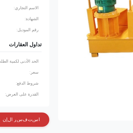
الاسم التجاري:
الشهادة:
رقم الموديل:
تداول العقارات
الحد الأدنى لكمية الطل
سعر:
شروط الدفع:
القدرة على العرض:
ا
س
ت
ف
س
ر
ا
ل
آ
ن