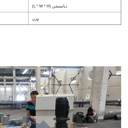
ديامينشن (L * W * H)
وزن