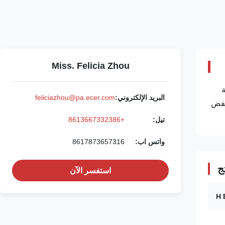
Miss. Felicia Zhou
ة
البريد الإلكتروني:
feliciazhou@pa.ecer.com
لمخفض
تيل:
+8613667332386
واتس اب:
8617873657316
ج
استفسر الآن